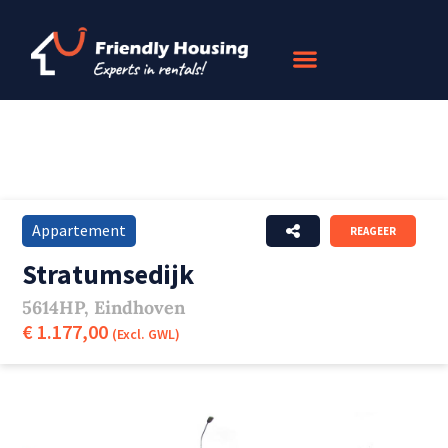
Appartement
REAGEER
Stratumsedijk
5614HP, Eindhoven
€ 1.177,00
(Excl. GWL)