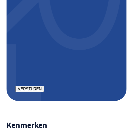
gemeentelijke belastingen;
Inclusief servicekosten ad € 50,- per maand;
Inclusief verplichte afname parkeerplaats ad €75,-
per maand
Appartement wordt kaal opgeleverd dwz zonder
vloeren, gordijnen en keuken apparatuur. Huidige
huurder biedt een aantal zaken ter overname aan.
Minimale huurperiode is 12 maanden
Borg: € 2100,-
CAPTCHA
Kenmerken