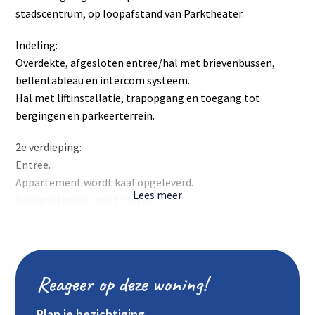
stadscentrum, op loopafstand van Parktheater.
Indeling:
Overdekte, afgesloten entree/hal met brievenbussen,
bellentableau en intercom systeem.
Hal met liftinstallatie, trapopgang en toegang tot
bergingen en parkeerterrein.
2e verdieping:
Entree.
Appartement wordt kaal opgeleverd.
Lees meer
Betegeld toilet met fontein.
Ruime, speels ingedeelde woonkamer van waaruit je
toegang hebt tot de deels afgesloten keuken. Deze leidt
naar een klein balkon, gelegen aan de voorzijde van het
complex.
Reageer op deze woning!
Deels open keuken met lichte keukeninrichting en
ingebouwde spoelbak. Keuken wordt zonder apparatuur
Plan je bezichtiging