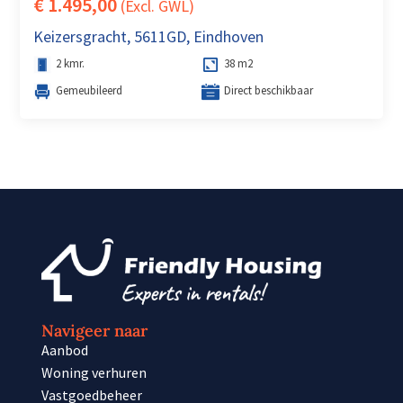
€ 1.495,00
(Excl. GWL)
Keizersgracht, 5611GD, Eindhoven
2 kmr.
38 m2
Gemeubileerd
Direct beschikbaar
Navigeer naar
Aanbod
Woning verhuren
Vastgoedbeheer