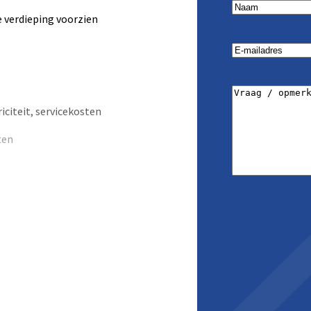
Naam
(Vereist)
 verdieping voorzien
Email
(Vereist)
Vraag
/
riciteit, servicekosten
opmerking
(Vere
ten