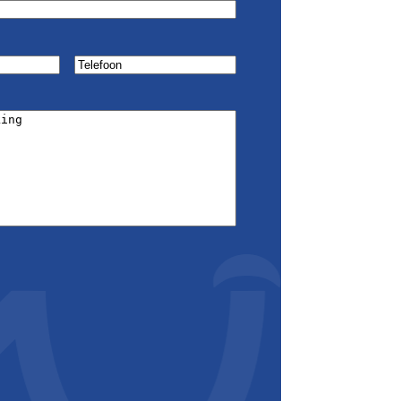
Telefoon
(Vereist)
ist)