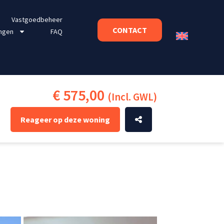
Vastgoedbeheer
CONTACT
ngen
FAQ
€ 575,00
(Incl. GWL)
Reageer op deze woning