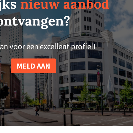
jks
nieuw aanbod
ontvangen?
an voor een excellent profiel!
MELD AAN