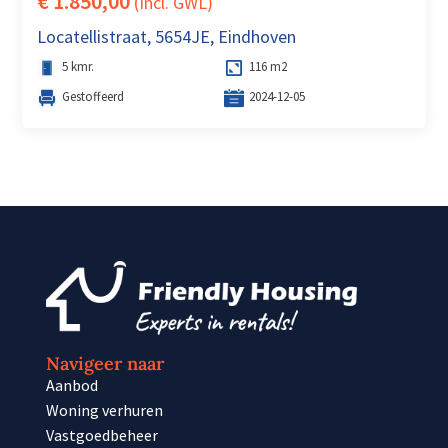
€ 1.850,00
(Incl. GWL)
Locatellistraat, 5654JE, Eindhoven
5 kmr.
116 m2
Gestoffeerd
2024-12-05
Navigeer naar
Aanbod
Woning verhuren
Vastgoedbeheer