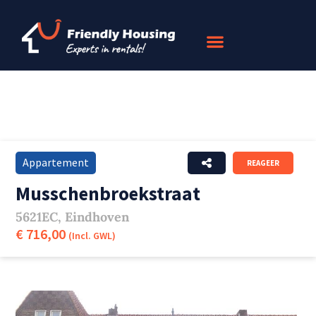
Appartement
REAGEER
Musschenbroekstraat
5621EC, Eindhoven
€ 716,00
(Incl. GWL)