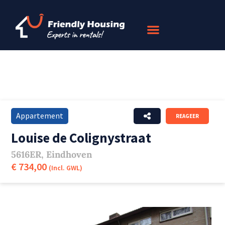
Appartement
REAGEER
Louise de Colignystraat
5616ER, Eindhoven
€ 734,00
(Incl. GWL)