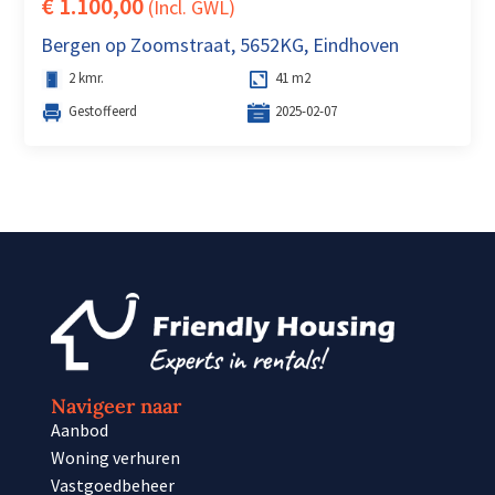
€ 1.100,00
(Incl. GWL)
Bergen op Zoomstraat, 5652KG, Eindhoven
2 kmr.
41 m2
Gestoffeerd
2025-02-07
Navigeer naar
Aanbod
Woning verhuren
Vastgoedbeheer